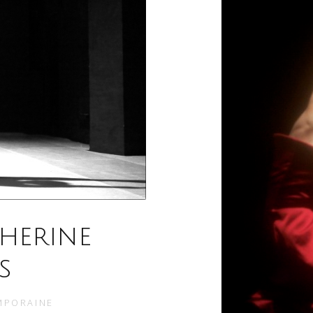
therine
s
MPORAINE