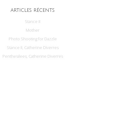
ARTICLES RÉCENTS
Stance II
Mother
Photo Shooting for Dazzle
Stance II, Catherine Diverres
Penthesilees, Catherine Diverres