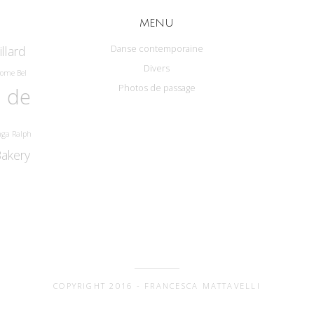
MENU
Danse contemporaine
llard
Divers
rome Bel
Photos de passage
 de
nga
Ralph
akery
COPYRIGHT 2016 - FRANCESCA MATTAVELLI