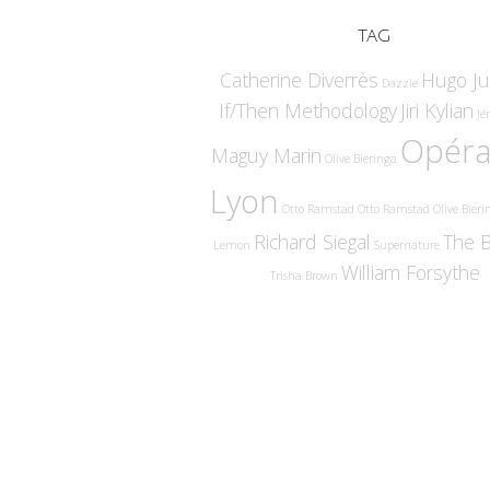
TAG
Catherine Diverrès
Hugo Jui
Dazzle
If/Then Methodology
Jiri Kylian
Jé
Opéra
Maguy Marin
Olive Bieringa
Lyon
Otto Ramstad
Otto Ramstad Olive Bieri
Richard Siegal
The B
Lemon
Supernature
William Forsythe
Trisha Brown