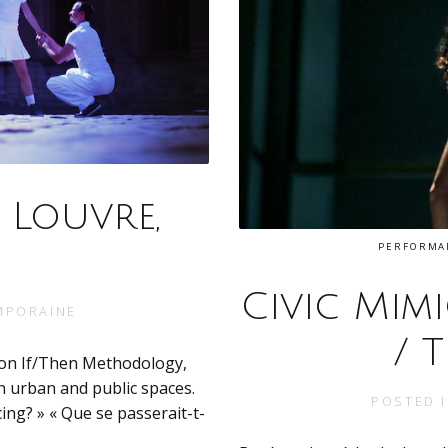
 Louvre,
PERFORMAN
Civic Mimi
MPORAINE
/ 
 on If/Then Methodology,
n urban and public spaces.
POSTED 
ng? » « Que se passerait-t-