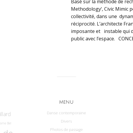
Basé sur la méthode de rech
Methodology‘, Civic Mimic pos
collectivité, dans une dynam
réciprocité. L’architecte Fr
imposante et instable qui d
public avec l’espace. CONC
MENU
Danse contemporaine
llard
Divers
rome Bel
Photos de passage