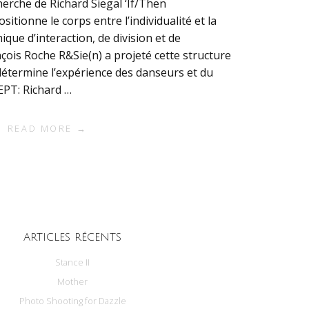
erche de Richard Siegal ‘If/Then
itionne le corps entre l’individualité et la
ique d’interaction, de division et de
ançois Roche R&Sie(n) a projeté cette structure
étermine l’expérience des danseurs et du
EPT: Richard …
READ MORE →
ARTICLES RÉCENTS
Stance II
Mother
Photo Shooting for Dazzle