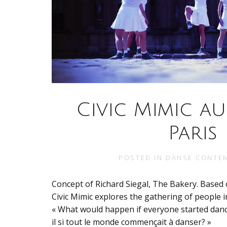
Civic Mimic au
Paris
POSTED IN
DANSE CONTE
Concept of Richard Siegal, The Bakery. Based
Civic Mimic explores the gathering of people i
« What would happen if everyone started danci
il si tout le monde commençait à danser? »