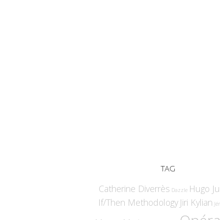
TAG
Catherine Diverrès
Hugo Jui
Dazzle
If/Then Methodology
Jiri Kylian
Jé